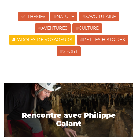
THÈMES
NATURE
SAVOIR FAIRE
AVENTURES
CULTURE
PAROLES DE VOYAGEURS
PETITES HISTOIRES
SPORT
Rencontre avec Philippe
Galant