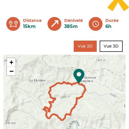
Distance
Dénivelé
Durée
15km
385m
6h
Vue 2D
Vue 3D
+
−