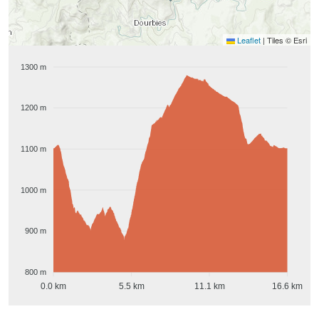
Leaflet
|
Tiles © Esri
1300 m
1200 m
1100 m
1000 m
900 m
800 m
0.0 km
5.5 km
11.1 km
16.6 km