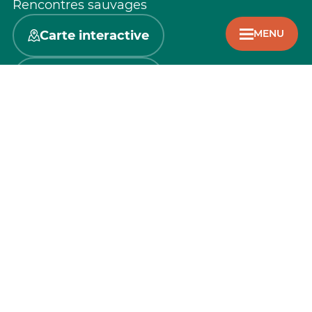
Rencontres sauvages
MENU
Carte interactive
Je suis sur place
Hébergements
Restaurants
Activités
Commerces et services
Agenda
Brochures
Professionnels du tourisme