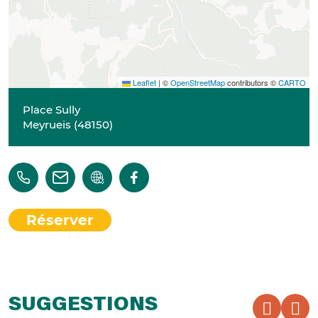
Leaflet
|
©
OpenStreetMap
contributors ©
CARTO
Place Sully
Meyrueis
(
48150
)
Réserver
SUGGESTIONS