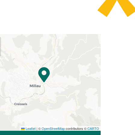
Leaflet
|
©
OpenStreetMap
contributors ©
CARTO