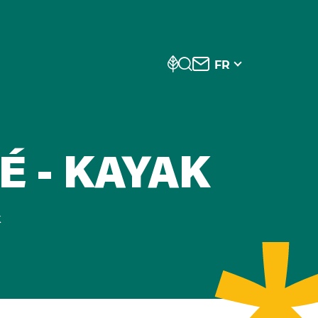
FR
É - KAYAK
k