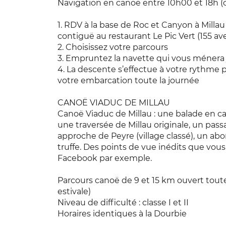
Navigation en canoë entre 10h00 et 18h (o
1. RDV à la base de Roc et Canyon à Milla
contiguë au restaurant Le Pic Vert (155 av
2. Choisissez votre parcours
3. Empruntez la navette qui vous ménera 
4. La descente s’effectue à votre rythme p
votre embarcation toute la journée
CANOË VIADUC DE MILLAU
Canoë Viaduc de Millau : une balade en can
une traversée de Millau originale, un pass
approche de Peyre (village classé), un a
truffe. Des points de vue inédits que vou
Facebook par exemple.
Parcours canoë de 9 et 15 km ouvert toute
estivale)
Niveau de difficulté : classe I et II
Horaires identiques à la Dourbie