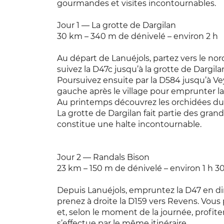
gourmandes et visites incontournables.
Jour 1 — La grotte de Dargilan
30 km – 340 m de dénivelé – environ 2 h
Au départ de Lanuéjols, partez vers le nor
suivez la D47c jusqu’à la grotte de Dargil
Poursuivez ensuite par la D584 jusqu’à Ve
gauche après le village pour emprunter la 
Au printemps découvrez les orchidées du 
La grotte de Dargilan fait partie des gran
constitue une halte incontournable.
Jour 2 — Randals Bison
23 km – 150 m de dénivelé – environ 1 h 3
Depuis Lanuéjols, empruntez la D47 en di
prenez à droite la D159 vers Revens. Vous 
et, selon le moment de la journée, profite
s’effectue par le même itinéraire.