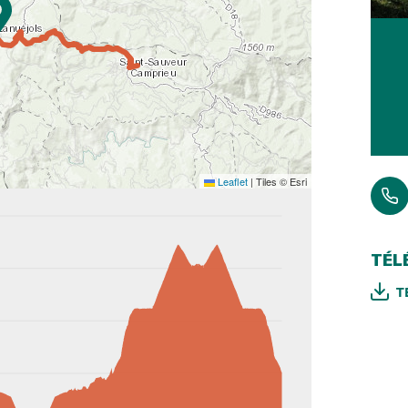
Leaflet
|
Tiles © Esri
TÉL
T