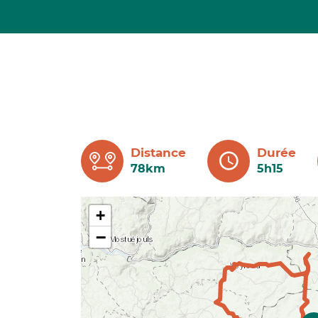
Distance
Durée
78km
5h15
+
−