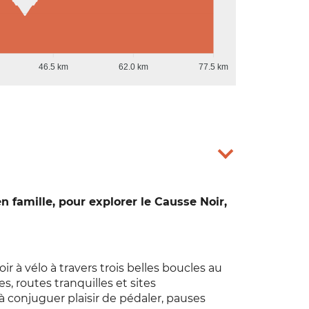
46.5 km
62.0 km
77.5 km
en famille, pour explorer le Causse Noir,
r à vélo à travers trois belles boucles au
, routes tranquilles et sites
à conjuguer plaisir de pédaler, pauses