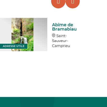
Abîme de
Bramabiau
Saint-
Sauveur-
Camprieu
ADRESSE UTILE
ADRESSE