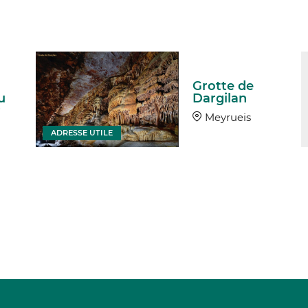
Grotte de
u
Dargilan
r
Meyrueis
ADRESSE UTILE