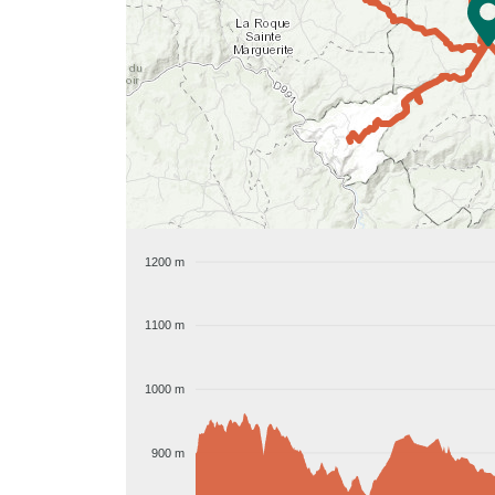
1200 m
1100 m
1000 m
900 m