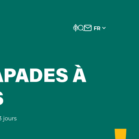
FR
APADES À
S
3 jours