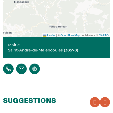
Leaflet
|
©
OpenStreetMap
contributors ©
CARTO
Mairie
Saint-André-de-Majencoules
(
30570
)
SUGGESTIONS