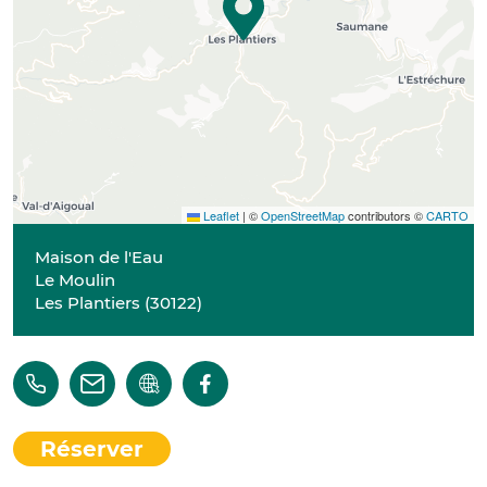
Leaflet
|
©
OpenStreetMap
contributors ©
CARTO
Maison de l'Eau
Le Moulin
Les Plantiers
(
30122
)
Réserver