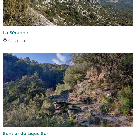
La Séranne
Cazilhac
AFFINER 
COMMUNES
DIFFICULTÉ
Sentier de Lique Ser