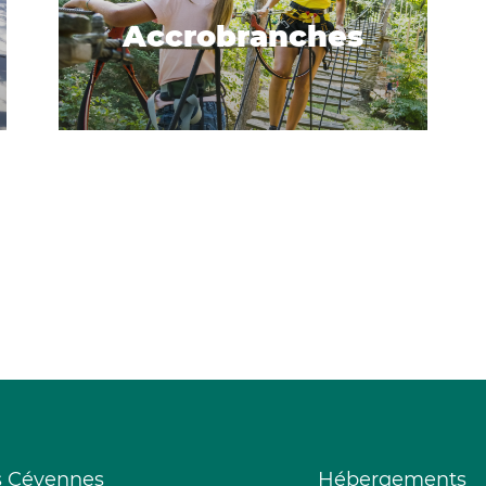
Accrobranches
s Cévennes
Hébergements