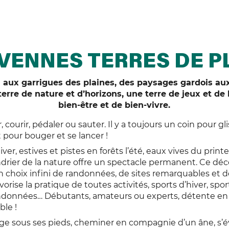
VENNES TERRES DE P
 aux garrigues des plaines, des paysages gardois aux
rre de nature et d’horizons, une terre de jeux et de l
bien-être et de bien-vivre.
r, courir, pédaler ou sauter. Il y a toujours un coin pour gli
pour bouger et se lancer !
ver, estives et pistes en forêts l’été, eaux vives du prin
rier de la nature offre un spectacle permanent. Ce déc
 choix infini de randonnées, de sites remarquables et d
vorise la pratique de toutes activités, sports d’hiver, spo
ndonnées… Débutants, amateurs ou experts, détente en f
ible !
eige sous ses pieds, cheminer en compagnie d’un âne, s’