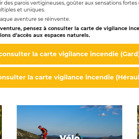
r des parois vertigineuses, goûter aux sensations forte
tiples et uniques.
que aventure se réinvente.
aventure, pensez à consulter la carte de vigilance inc
tions d’accès aux espaces naturels.
consulter la carte vigilance incendie (Gard
onsulter la carte vigilance incendie (Héraul
Vélo