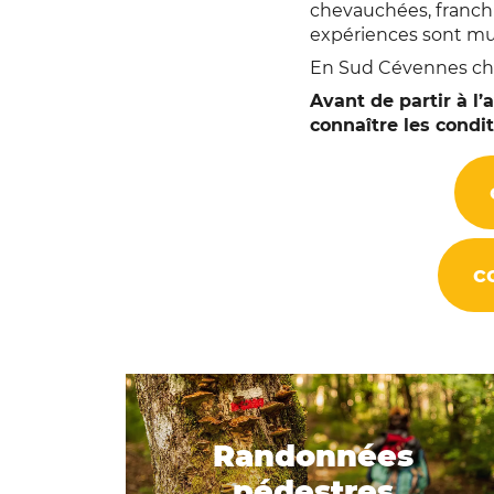
chevauchées, franchi
expériences sont mul
En Sud Cévennes cha
Avant de partir à l’
connaître les condi
c
Randonnées
pédestres