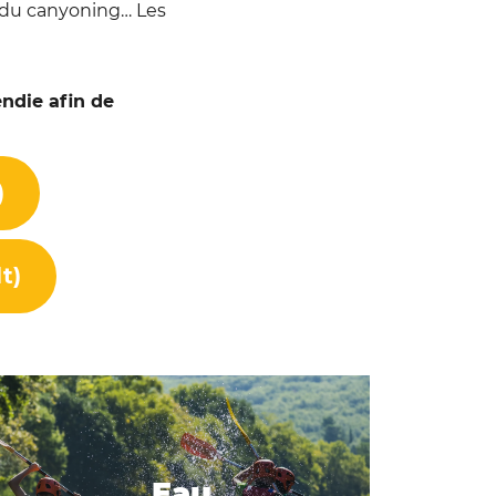
s du canyoning… Les
endie afin de
)
t)
Eau