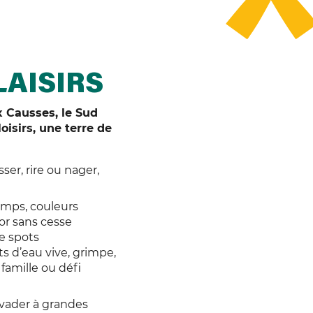
LAISIRS
 Causses, le Sud
oisirs, une terre de
sser, rire ou nager,
temps, couleurs
or sans cesse
e spots
rts d’eau vive, grimpe,
amille ou défi
évader à grandes