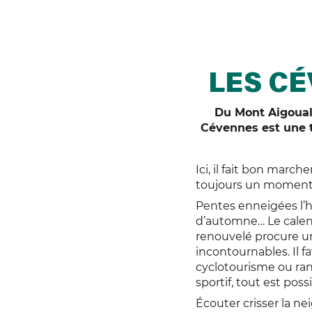
LES CÉ
Du Mont Aigoual
Cévennes est une te
Ici, il fait bon marche
toujours un moment 
Pentes enneigées l’hi
d’automne… Le calend
renouvelé procure un
incontournables. Il fa
cyclotourisme ou ra
sportif, tout est poss
Écouter crisser la n