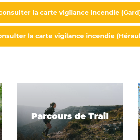
consulter la carte vigilance incendie (Gard
onsulter la carte vigilance incendie (Héraul
Parcours de Trail