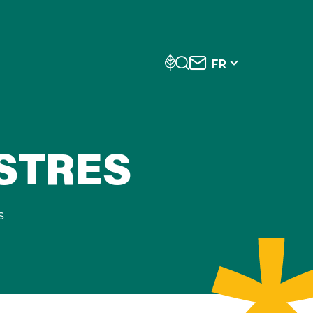
FR
STRES
s