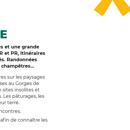
E
es et une grande
R et PR, itinéraires
tés. Randonnées
es champêtres…
res sur les paysages
sses au Gorges de
sites insolites et
. Les pâturages, les
ur terre.
ncontres.
 afin de connaître les