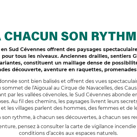
À CHACUN SON RYTHM
en Sud Cévennes offrent des paysages spectaculair
 pour tous les niveaux. Anciennes drailles, sentiers G
variantes, constituent un maillage dense de possibili
lades découverte, aventure en raquettes, promenad
donnée sont bien balisés et offrent des vues spectaculai
 sommet de l’Aigoual au Cirque de Navacelles, des Cau
ant par les vallées cévenoles, le Sud Cévennes abonde en 
s. Au fil des chemins, les paysages livrent leurs secrets
 et les villages parlent des hommes, des femmes et de le
 son rythme, à chacun ses découvertes, à chacun ses re
venture, pensez à consulter la carte de vigilance incendie
conditions d’accès aux espaces naturels.