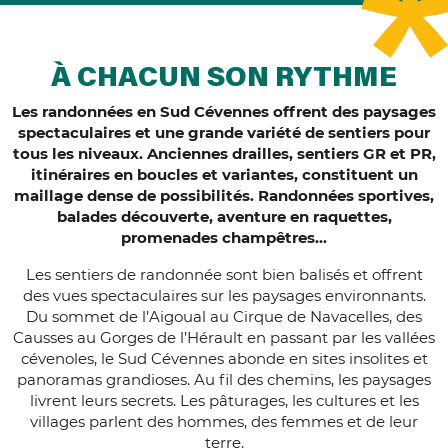
À CHACUN SON RYTHME
Les randonnées en Sud Cévennes offrent des paysages
spectaculaires et une grande variété de sentiers pour
tous les niveaux. Anciennes drailles, sentiers GR et PR,
itinéraires en boucles et variantes, constituent un
maillage dense de possibilités. Randonnées sportives,
balades découverte, aventure en raquettes,
promenades champêtres…
Les sentiers de randonnée sont bien balisés et offrent
des vues spectaculaires sur les paysages environnants.
Du sommet de l’Aigoual au Cirque de Navacelles, des
Causses au Gorges de l’Hérault en passant par les vallées
cévenoles, le Sud Cévennes abonde en sites insolites et
panoramas grandioses. Au fil des chemins, les paysages
livrent leurs secrets. Les pâturages, les cultures et les
villages parlent des hommes, des femmes et de leur
terre.