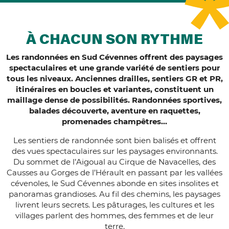
À CHACUN SON RYTHME
Les randonnées en Sud Cévennes offrent des paysages
spectaculaires et une grande variété de sentiers pour
tous les niveaux. Anciennes drailles, sentiers GR et PR,
itinéraires en boucles et variantes, constituent un
maillage dense de possibilités. Randonnées sportives,
balades découverte, aventure en raquettes,
promenades champêtres…
Les sentiers de randonnée sont bien balisés et offrent
des vues spectaculaires sur les paysages environnants.
Du sommet de l’Aigoual au Cirque de Navacelles, des
Causses au Gorges de l’Hérault en passant par les vallées
cévenoles, le Sud Cévennes abonde en sites insolites et
panoramas grandioses. Au fil des chemins, les paysages
livrent leurs secrets. Les pâturages, les cultures et les
villages parlent des hommes, des femmes et de leur
terre.