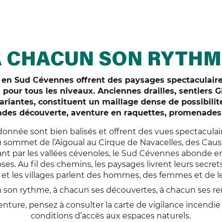
À CHACUN SON RYTHM
en Sud Cévennes offrent des paysages spectaculair
 pour tous les niveaux. Anciennes drailles, sentiers G
variantes, constituent un maillage dense de possibili
lades découverte, aventure en raquettes, promenad
donnée sont bien balisés et offrent des vues spectaculai
 sommet de l’Aigoual au Cirque de Navacelles, des Cau
ant par les vallées cévenoles, le Sud Cévennes abonde en 
s. Au fil des chemins, les paysages livrent leurs secrets
 et les villages parlent des hommes, des femmes et de le
 son rythme, à chacun ses découvertes, à chacun ses re
venture, pensez à consulter la carte de vigilance incendie
conditions d’accès aux espaces naturels.