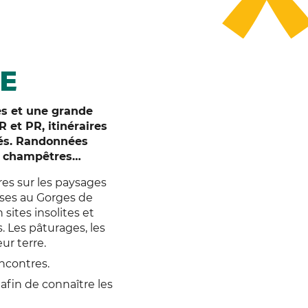
E
es et une grande
R et PR, itinéraires
tés. Randonnées
es champêtres…
res sur les paysages
sses au Gorges de
sites insolites et
. Les pâturages, les
ur terre.
ncontres.
 afin de connaître les