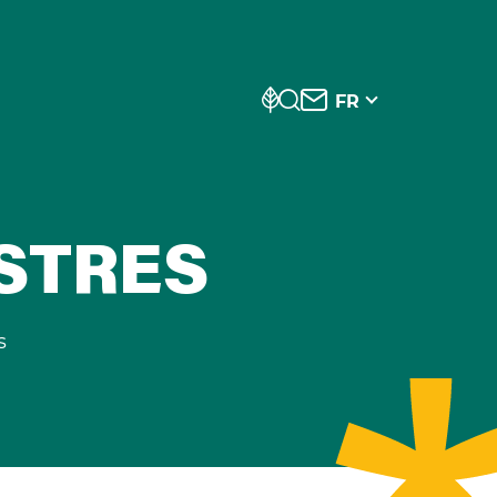
FR
STRES
s