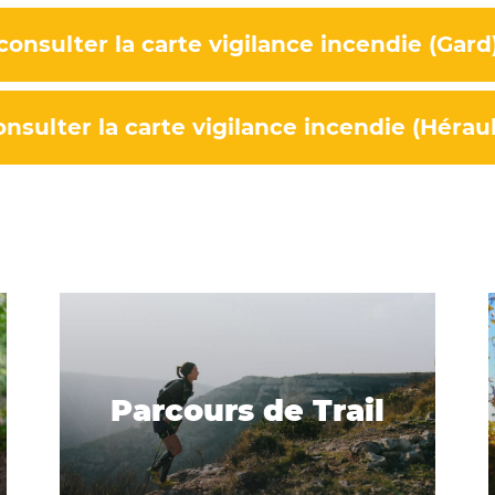
consulter la carte vigilance incendie (Gard
onsulter la carte vigilance incendie (Héraul
Parcours de Trail