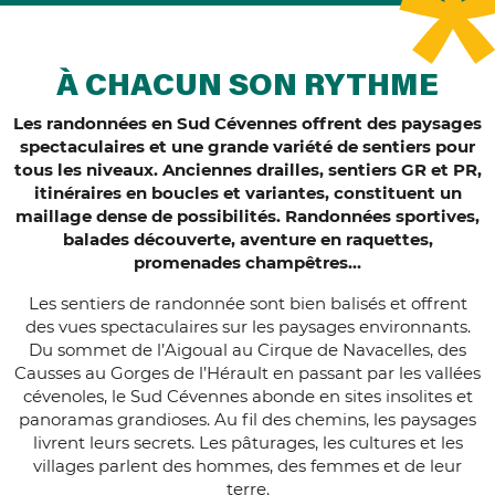
À CHACUN SON RYTHME
Les randonnées en Sud Cévennes offrent des paysages
spectaculaires et une grande variété de sentiers pour
tous les niveaux. Anciennes drailles, sentiers GR et PR,
itinéraires en boucles et variantes, constituent un
maillage dense de possibilités. Randonnées sportives,
balades découverte, aventure en raquettes,
promenades champêtres…
Les sentiers de randonnée sont bien balisés et offrent
des vues spectaculaires sur les paysages environnants.
Du sommet de l’Aigoual au Cirque de Navacelles, des
Causses au Gorges de l’Hérault en passant par les vallées
cévenoles, le Sud Cévennes abonde en sites insolites et
panoramas grandioses. Au fil des chemins, les paysages
livrent leurs secrets. Les pâturages, les cultures et les
villages parlent des hommes, des femmes et de leur
terre.