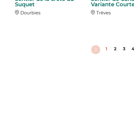
Suquet
Variante Court
Dourbies
Trèves
1
2
3