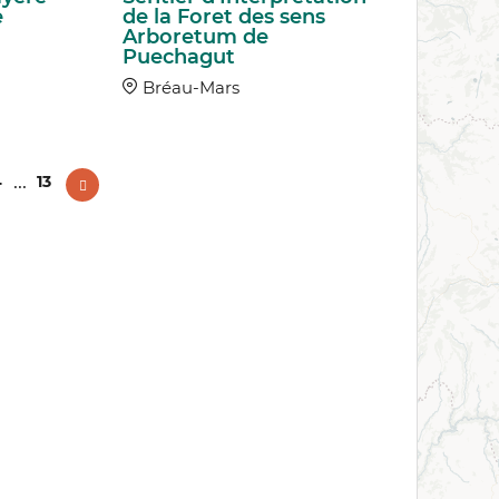
e
de la Foret des sens
Arboretum de
Puechagut
Bréau-Mars
...
4
13