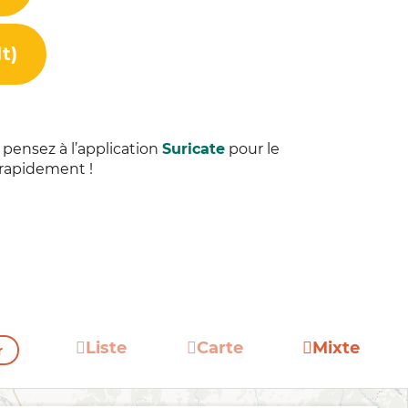
t)
 pensez à l’application
Suricate
pour le
t rapidement !
Liste
Carte
Mixte
r