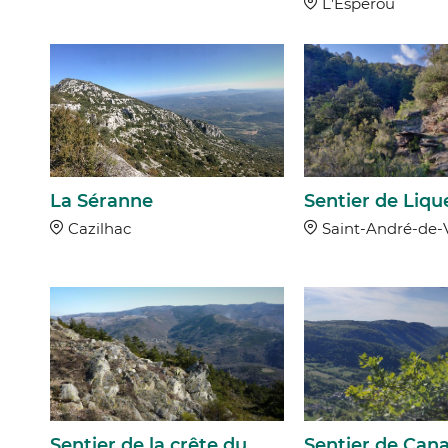
L'Esperou
La Séranne
Sentier de Liqu
Cazilhac
Saint-André-de-
Sentier de la crête du
Sentier de Cana