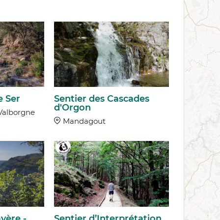
e Ser
Sentier des Cascades
d'Orgon
Valborgne
Mandagout
yère -
Sentier d’Interprétation