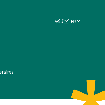
FR
néraires