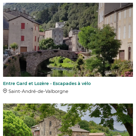
COMMUNES
DISTANCE
DIFFICULTÉ
Entre Gard et Lozère - Escapades à vélo
Facile
Saint-André-de-Valborgne
Moyen
Difficile
Très difficile