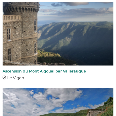
COMMUNES
DISTANCE
DIFFICULTÉ
Ascension du Mont Aigoual par Valleraugue
Facile
Le Vigan
Moyen
Difficile
Très difficile