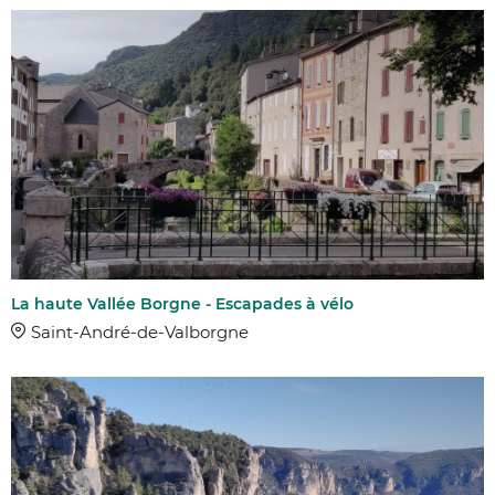
COMMUNES
DISTANCE
DIFFICULTÉ
La haute Vallée Borgne - Escapades à vélo
Facile
Saint-André-de-Valborgne
Moyen
Difficile
Très difficile