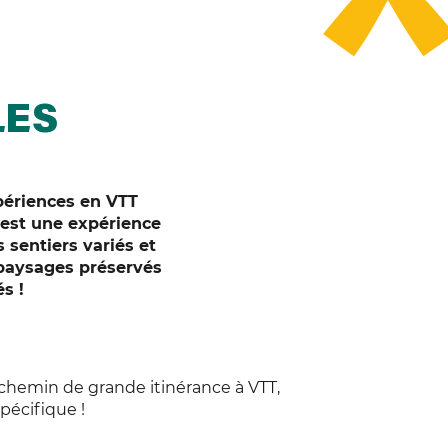
LES
xpériences en VTT
 est une expérience
 sentiers variés et
 paysages préservés
s !
 chemin de grande itinérance à VTT,
pécifique !