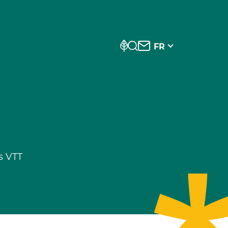
FR
s VTT