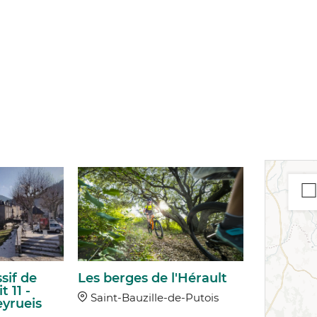
sif de
Les berges de l'Hérault
t 11 -
Saint-Bauzille-de-Putois
yrueis