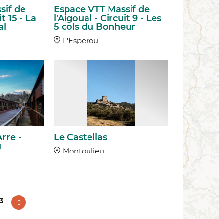
sif de
Espace VTT Massif de
it 15 - La
l'Aigoual - Circuit 9 - Les
al
5 cols du Bonheur
L'Esperou
Arre -
Le Castellas
u
Montoulieu
3