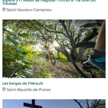
Espace VTT Massif de l'Aigoual - Circuit 6 - La forêt du
Trévezel
Saint-Sauveur-Camprieu
Les berges de l'Hérault
Saint-Bauzille-de-Putois