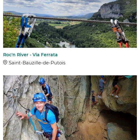
Roc'n River - Via Ferrata
Saint-Bauzille-de-Putois