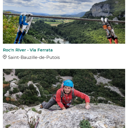
Roc'n River - Via Ferrata
Saint-Bauzille-de-Putois