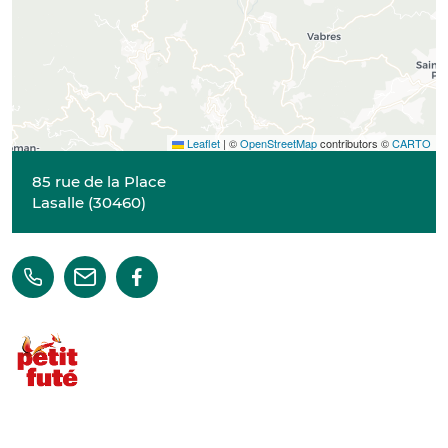
Leaflet
|
©
OpenStreetMap
contributors ©
CARTO
85 rue de la Place
Lasalle
(
30460
)