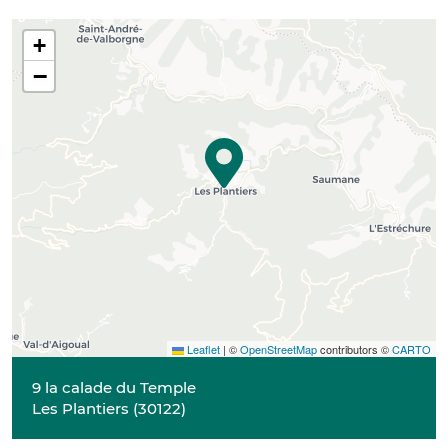
+
−
Leaflet
|
©
OpenStreetMap
contributors ©
CARTO
9 la calade du Temple
Les Plantiers
(
30122
)