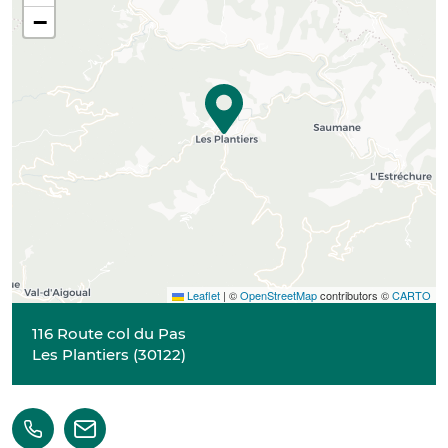
−
Leaflet
|
©
OpenStreetMap
contributors ©
CARTO
116 Route col du Pas
Les Plantiers
(
30122
)