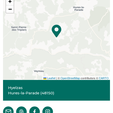
+
−
Leaflet
|
©
OpenStreetMap
contributors ©
CARTO
Hyelzas
Hures-la-Parade
(
48150
)