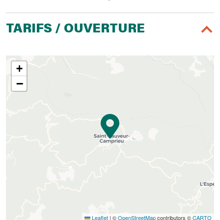
TARIFS / OUVERTURE
+
−
Leaflet
|
©
OpenStreetMap
contributors ©
CARTO