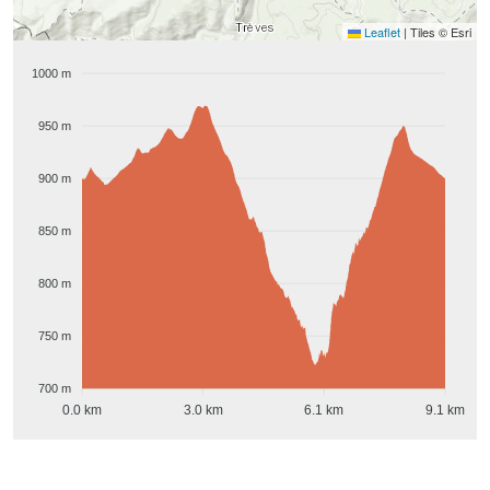
Leaflet
|
Tiles © Esri
1000 m
950 m
900 m
850 m
800 m
750 m
700 m
0.0 km
3.0 km
6.1 km
9.1 km