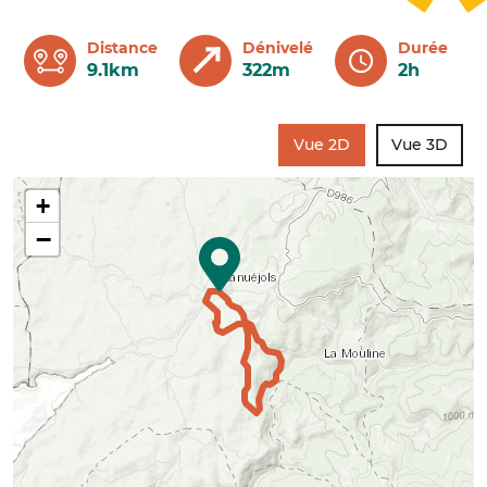
Distance
Dénivelé
Durée
9.1km
322m
2h
Vue 2D
Vue 3D
+
−