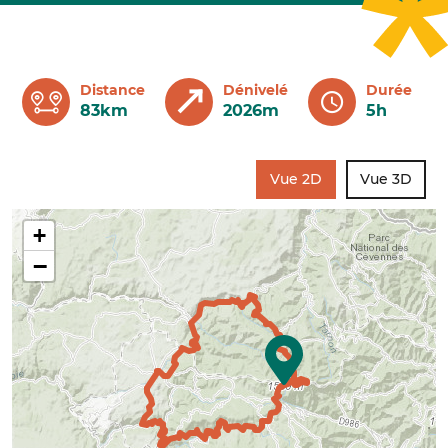
Distance
Dénivelé
Durée
83km
2026m
5h
Vue 2D
Vue 3D
+
−