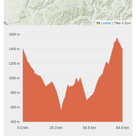
Leaflet
|
Tiles © Esri
1600 m
1400 m
1200 m
1000 m
800 m
600 m
400 m
0.0 km
28.3 km
56.6 km
84.8 km