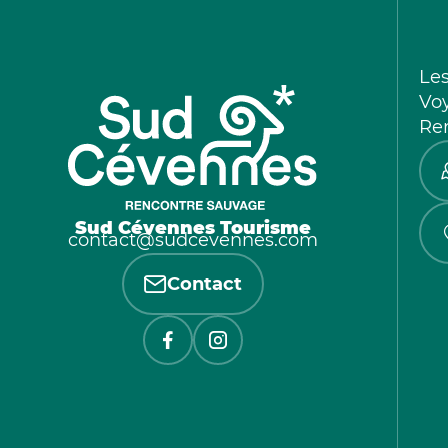
Le
Vo
Re
Sud Cévennes Tourisme
contact@sudcevennes.com
Contact