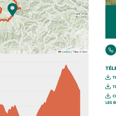
Leaflet
|
Tiles © Esri
TÉL
T
T
C
LES 