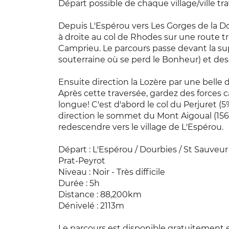
Départ possible de chaque village/ville tra
Depuis L'Espérou vers Les Gorges de la D
à droite au col de Rhodes sur une route t
Camprieu. Le parcours passe devant la s
souterraine où se perd le Bonheur) et des
Ensuite direction la Lozère par une belle d
Après cette traversée, gardez des forces ca
longue! C'est d'abord le col du Perjuret (
direction le sommet du Mont Aigoual (1567
redescendre vers le village de L'Espérou.
Départ : L'Espérou / Dourbies / St Sauveur
Prat-Peyrot
Niveau : Noir - Très difficile
Durée : 5h
Distance : 88,200km
Dénivelé : 2113m
Le parcours est disponible gratuitement 