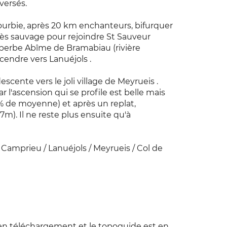
versés.
ourbie, après 20 km enchanteurs, bifurquer
rès sauvage pour rejoindre St Sauveur
uperbe Abîme de Bramabiau (rivière
cendre vers Lanuéjols .
escente vers le joli village de Meyrueis .
r l'ascension qui se profile est belle mais
5% de moyenne) et après un replat,
m). Il ne reste plus ensuite qu'à
 Camprieu / Lanuéjols / Meyrueis / Col de
en téléchargement et le topoguide est en