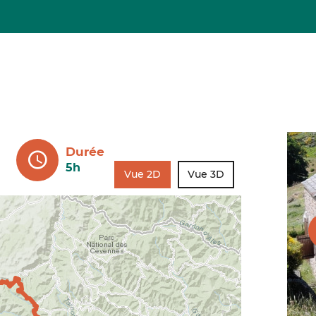
Durée
5h
Vue 2D
Vue 3D