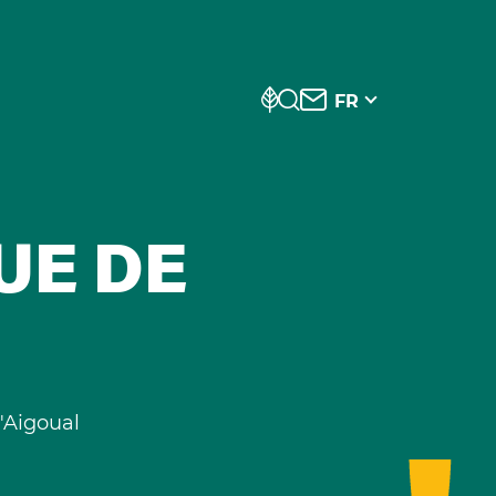
FR
UE DE
'Aigoual