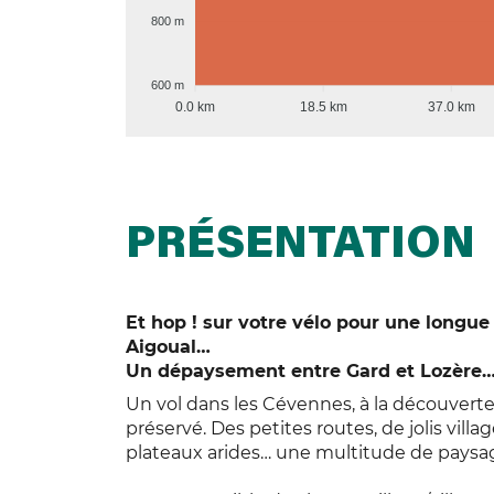
800 m
600 m
0.0 km
18.5 km
37.0 km
PRÉSENTATION
Et hop ! sur votre vélo pour une longu
Aigoual…
Un dépaysement entre Gard et Lozère… 
Un vol dans les Cévennes, à la découverte
préservé. Des petites routes, de jolis vil
plateaux arides… une multitude de paysa