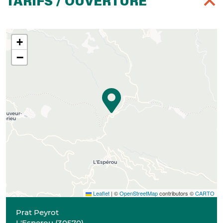
TARIFS / OUVERTURE
+
−
Leaflet
|
©
OpenStreetMap
contributors ©
CARTO
Prat Peyrot
L'Esperou
(
30570
)