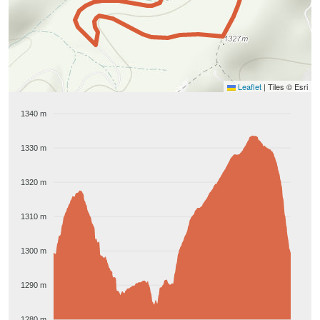
Leaflet
|
Tiles © Esri
1340 m
1330 m
1320 m
1310 m
1300 m
1290 m
1280 m