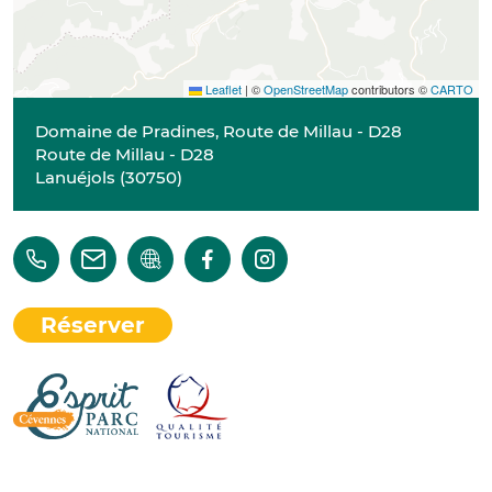
Leaflet
|
©
OpenStreetMap
contributors ©
CARTO
Domaine de Pradines, Route de Millau - D28
Route de Millau - D28
Lanuéjols
(
30750
)
Réserver