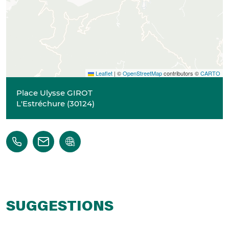
Leaflet
|
©
OpenStreetMap
contributors ©
CARTO
Place Ulysse GIROT
L'Estréchure
(
30124
)
SUGGESTIONS