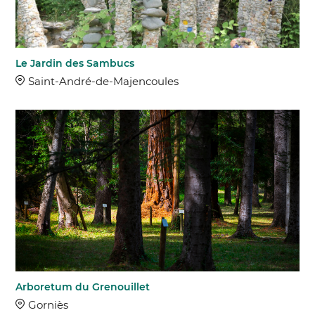
Le Jardin des Sambucs
Saint-André-de-Majencoules
Arboretum du Grenouillet
Gorniès