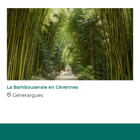
La Bambouseraie en Cévennes
Générargues