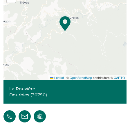
Leaflet
|
©
OpenStreetMap
contributors ©
CARTO
La Rouvière
Dourbies
(
30750
)