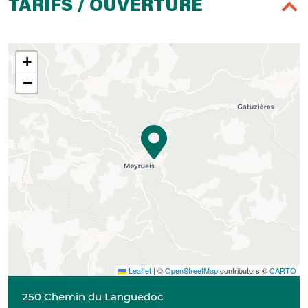
TARIFS / OUVERTURE
+
−
Leaflet
|
©
OpenStreetMap
contributors ©
CARTO
250 Chemin du Languedoc