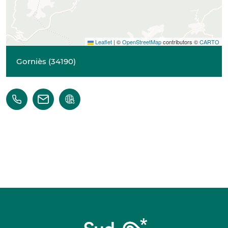
Leaflet
|
©
OpenStreetMap
contributors ©
CARTO
Gorniès
(
34190
)