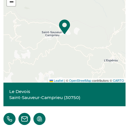
−
Leaflet
|
©
OpenStreetMap
contributors ©
CARTO
Le Devois
Saint-Sauveur-Camprieu
(
30750
)