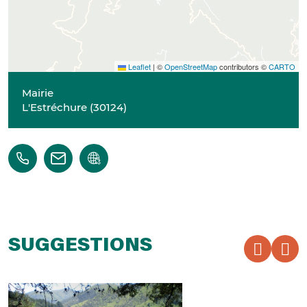
Leaflet
|
©
OpenStreetMap
contributors ©
CARTO
Mairie
L'Estréchure
(
30124
)
SUGGESTIONS