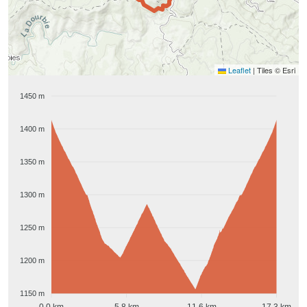
Leaflet
|
Tiles © Esri
1450 m
1400 m
1350 m
1300 m
1250 m
1200 m
1150 m