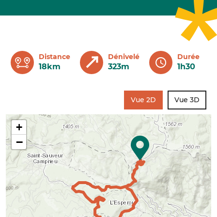
Distance
Dénivelé
Durée
18km
323m
1h30
Vue 2D
Vue 3D
+
−