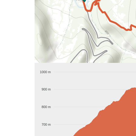
1000 m
900 m
800 m
700 m