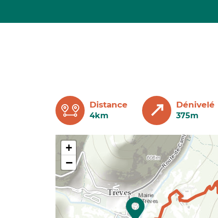
Distance
Dénivelé
4km
375m
+
−