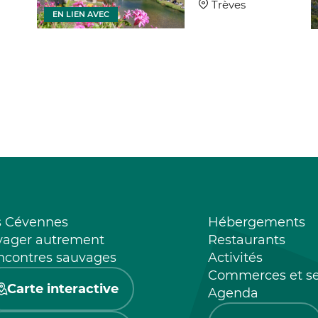
Trèves
EN LIEN AVEC
s Cévennes
Hébergements
yager autrement
Restaurants
ncontres sauvages
Activités
Commerces et se
Carte interactive
Agenda