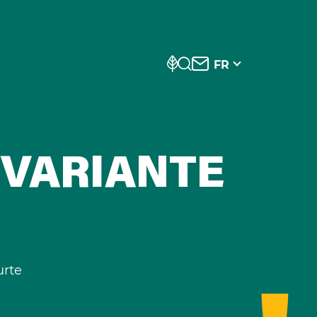
FR
 VARIANTE
urte