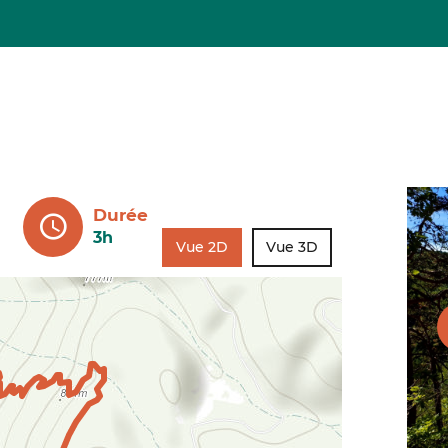
Durée
3h
Vue 2D
Vue 3D