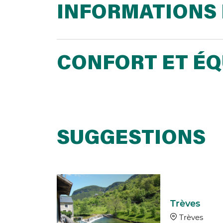
INFORMATIONS 
CONFORT ET É
SUGGESTIONS
ier de
uverte :
yère -
Trèves
ogie et
Trèves
age