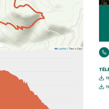
Leaflet
|
Tiles © Esri
TÉL
T
T