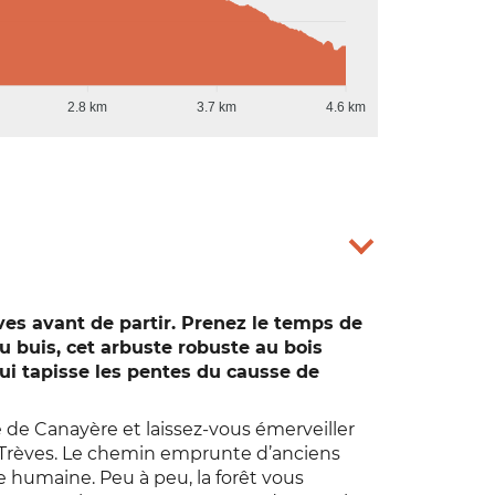
2.8 km
3.7 km
4.6 km
ves avant de partir. Prenez le temps de
u buis, cet arbuste robuste au bois
qui tapisse les pentes du causse de
e de Canayère et laissez-vous émerveiller
de Trèves. Le chemin emprunte d’anciens
 humaine. Peu à peu, la forêt vous