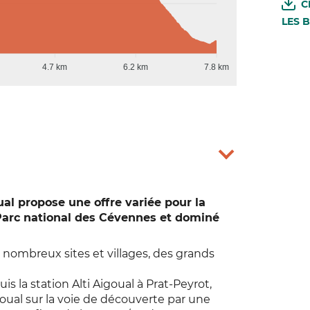
C
LES 
4.7 km
6.2 km
7.8 km
ual propose une offre variée pour la
 Parc national des Cévennes et dominé
nombreux sites et villages, des grands
s la station Alti Aigoual à Prat-Peyrot,
ual sur la voie de découverte par une