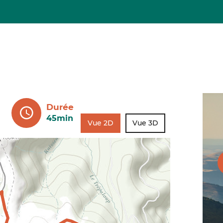
Durée
45min
Vue 2D
Vue 3D