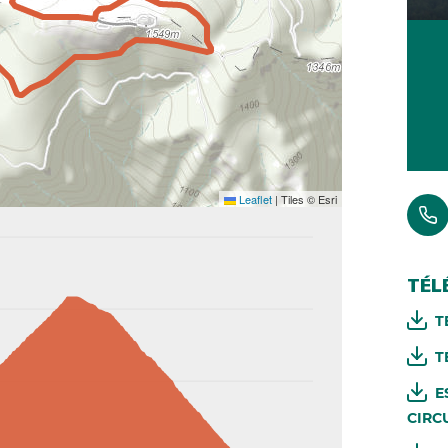
Leaflet
|
Tiles © Esri
TÉL
T
T
E
CIRCU