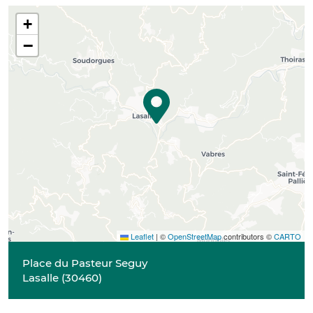
+
−
Leaflet
|
©
OpenStreetMap
contributors ©
CARTO
Place du Pasteur Seguy
Lasalle
(
30460
)