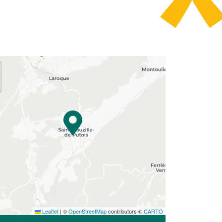
Leaflet
|
©
OpenStreetMap
contributors ©
CARTO