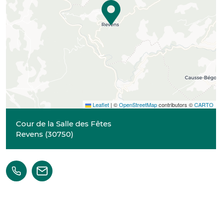
Leaflet
|
©
OpenStreetMap
contributors ©
CARTO
Cour de la Salle des Fêtes
Revens
(
30750
)