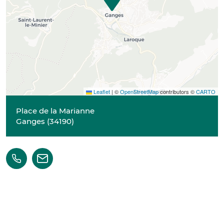
Leaflet
|
©
OpenStreetMap
contributors ©
CARTO
Place de la Marianne
Ganges
(
34190
)