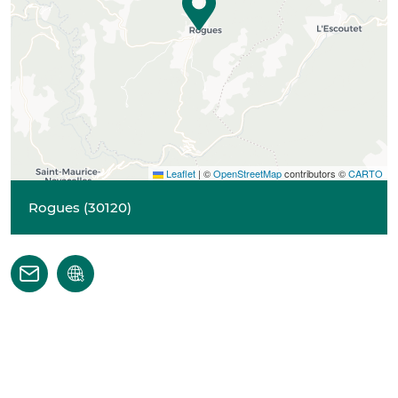
Leaflet
|
©
OpenStreetMap
contributors ©
CARTO
Rogues
(
30120
)