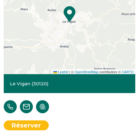
Leaflet
|
©
OpenStreetMap
contributors ©
CARTO
Le Vigan
(
30120
)
Réserver